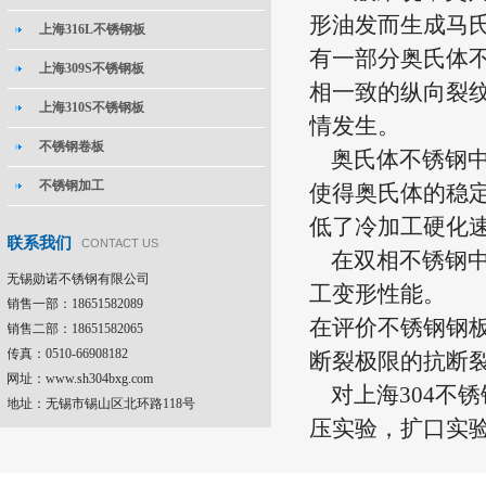
形油发而生成马
上海316L不锈钢板
有一部分奥氏体
上海309S不锈钢板
相一致的纵向裂
上海310S不锈钢板
情发生。
不锈钢卷板
奥氏体不锈钢中
不锈钢加工
使得奥氏体的稳
低了冷加工硬化
联系我们
CONTACT US
在双相不锈钢中
无锡勋诺不锈钢有限公司
工变形性能。
销售一部：18651582089
在评价不锈钢钢
销售二部：18651582065
传真：0510-66908182
断裂极限的抗断
网址：www.sh304bxg.com
对
上海304不
地址：无锡市锡山区北环路118号
压实验，扩口实